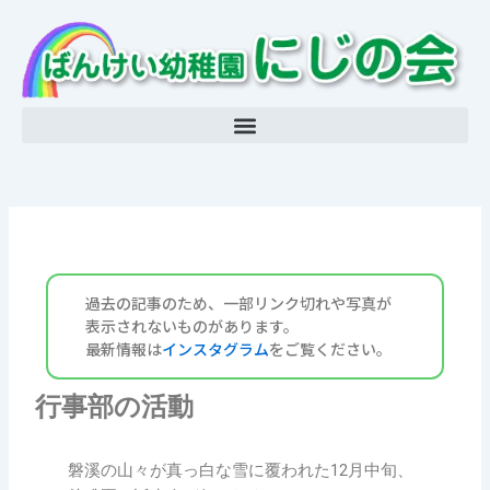
内
容
を
ス
キ
ッ
プ
過去の記事のため、一部リンク切れや写真が
表示されないものが
あります。
最新情報は
インスタグラム
をご覧ください。
行事部の活動
磐溪の山々が真っ白な雪に覆われた12月中旬、