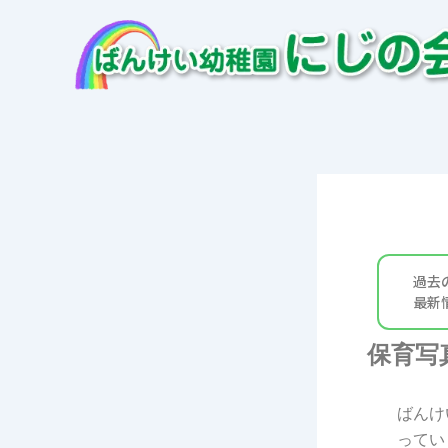
内
容
を
ス
キ
ッ
プ
過去
最新
保育写
ばんけ
ってい