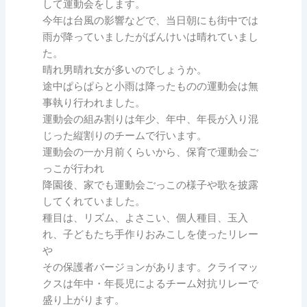
して運動会をします。
今年は台風の影響などで、当日朝にも街中では
雨が降っていましたがばんけいは晴れていまし
た。
晴れ男晴れ女が多いのでしょうか。
途中ぱらぱらと小雨は降ったものの運動会は無
事執り行われました。
運動会の組み割りは年少、年中、年長が入り混
じった縦割りのチームで行います。
運動会の一か月前くらいから、保育で運動会ご
っこが行われ
降園後、家でも運動会ごっこの様子や歌を披露
してくれていました。
種目は、リズム、よさこい、個人種目、玉入
れ、子どもたち手作りおみこしを使ったリレー
や
その保護者バージョンがあります。クライマッ
クスは年中・年長児によるチーム対抗リレーで
盛り上がります。