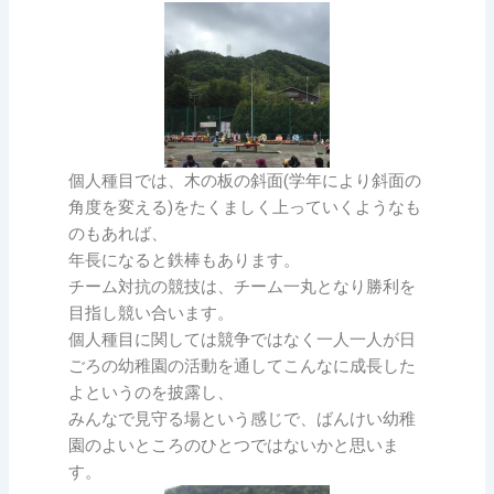
個人種目では、木の板の斜面(学年により斜面の
角度を変える)をたくましく上っていくようなも
のもあれば、
年長になると鉄棒もあります。
チーム対抗の競技は、チーム一丸となり勝利を
目指し競い合います。
個人種目に関しては競争ではなく一人一人が日
ごろの幼稚園の活動を通してこんなに成長した
よというのを披露し、
みんなで見守る場という感じで、ばんけい幼稚
園のよいところのひとつではないかと思いま
す。