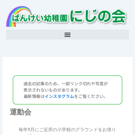
内
容
を
ス
キ
ッ
プ
過去の記事のため、一部リンク切れや写真が
表示されないものが
あります。
最新情報は
インスタグラム
をご覧ください。
運動会
毎年9月にご近所の小学校のグラウンドをお借り